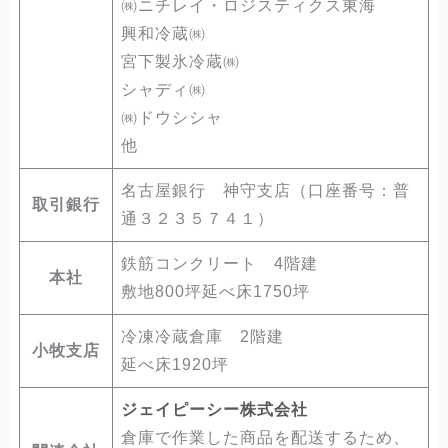
㈱ニチレイ・ロジスティクス東海
興和冷蔵㈱
宮下製氷冷蔵㈱
シャディ㈱
㈱ドウシシャ
他
名古屋銀行 神守支店（口座番号：普
取引銀行
通３２３５７４１）
鉄筋コンクリート 4階建
本社
敷地800坪延べ床1750坪
冷凍冷蔵倉庫 2階建
小牧支
店
延べ床1920坪
ジェイピーシー株式会社
倉庫で作業した商品を配送するため、