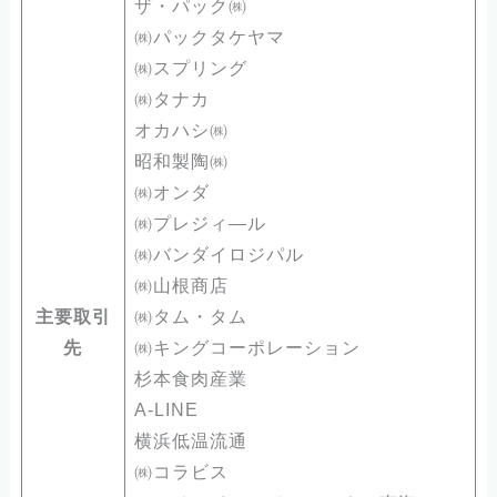
ザ・パック㈱
㈱パックタケヤマ
㈱スプリング
㈱タナカ
オカハシ㈱
昭和製陶㈱
㈱オンダ
㈱プレジィ―ル
㈱バンダイロジパル
㈱山根商店
主要取引
㈱タム・タム
先
㈱キングコーポレーション
杉本食肉産業
A-LINE
横浜低温流通
㈱コラビス