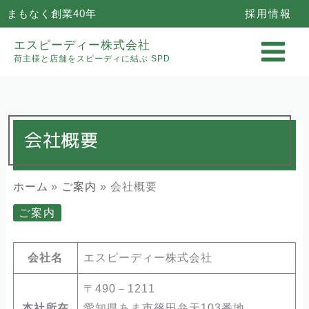
内
採用情報
まもなく創業40年
容
エスピーディー株式会社
を
荷主様と店舗をスピーディに結ぶ SPD
ス
キ
ッ
プ
会社概要
ホーム
ご案内
会社概要
ご案内
会社名
エスピーディー株式会社
〒490－1211
本社所在
愛知県あま市篠田弁天103番地